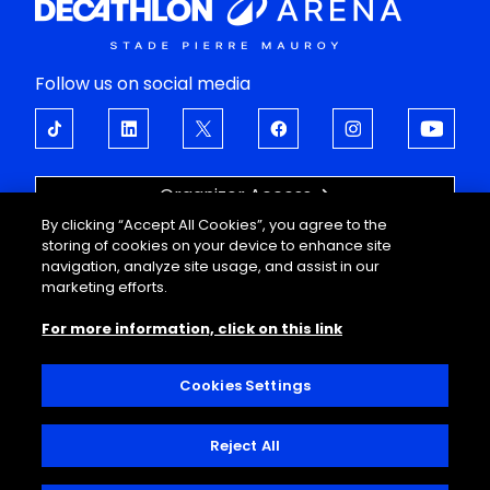
Follow us on social media
Organizer Access
By clicking “Accept All Cookies”, you agree to the
OPEN UP TO EMOTIONS
storing of cookies on your device to enhance site
navigation, analyze site usage, and assist in our
About
Support
marketing efforts.
Events
FAQ
For more information, click on this link
Corporate offers
Legal information
Guided tours
Personal data
Useful information
Conditions of sale
Cookies Settings
Decathlon Arena
Interior regulations
Contact
Reject All