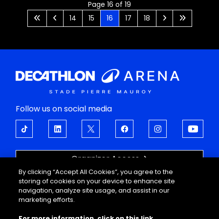
Page 16 of 19
14
15
16
17
18
Follow us on social media
Organizer Access
By clicking “Accept All Cookies”, you agree to the
OPEN UP TO EMOTIONS
storing of cookies on your device to enhance site
navigation, analyze site usage, and assist in our
About
Support
marketing efforts.
Events
FAQ
For more information, click on this link