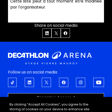
Cette liste peut à tout moment être modifiée
par l'organisateur.
Share on social media
Follow us on social media
Organizer Access
By clicking “Accept All Cookies”, you agree to the
OPEN UP TO EMOTIONS
storing of cookies on your device to enhance site