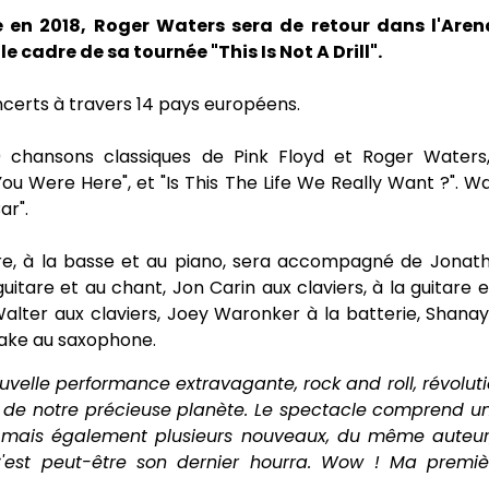
 en 2018, Roger Waters sera de retour dans l'Are
e cadre de sa tournée "This Is Not A Drill".
certs à travers 14 pays européens.
chansons classiques de Pink Floyd et Roger Waters
ou Were Here", et "Is This The Life We Really Want ?". W
ar".
re, à la basse et au piano, sera accompagné de Jonath
uitare et au chant, Jon Carin aux claviers, à la guitare 
Walter aux claviers, Joey Waronker à la batterie, Shan
lake au saxophone.
 nouvelle performance extravagante, rock and roll, révolu
n de notre précieuse planète. Le spectacle comprend u
yd mais également plusieurs nouveaux, du même aut
t peut-être son dernier hourra. Wow ! Ma premièr