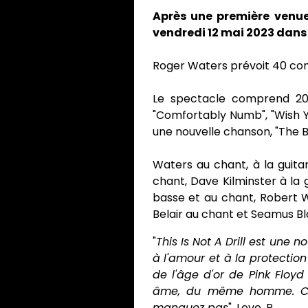
Après une première venue
vendredi 12 mai 2023 dans l
Roger Waters prévoit 40 con
Le spectacle comprend 20 
"Comfortably Numb", "Wish Y
une nouvelle chanson, "The B
Waters au chant, à la guita
chant, Dave Kilminster à la g
basse et au chant, Robert 
Belair au chant et Seamus B
"
This Is Not A Drill est une
à l'amour et à la protectio
de l'âge d'or de Pink Flo
âme, du même homme. C'es
manquez pas
". Love, R.